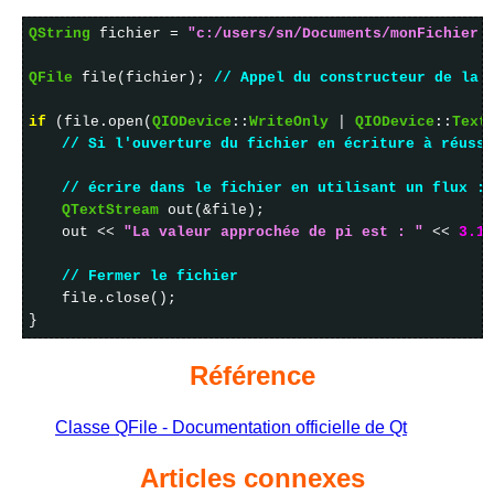
QString
fichier =
"c:/users/sn/Documents/monFichier.
QFile
file(fichier);
// Appel du constructeur de la 
if
(file.open(
QIODevice
::
WriteOnly
|
QIODevice
::
Text
// Si l'ouverture du fichier en écriture à réussi
// écrire dans le fichier en utilisant un flux :
QTextStream
out(&file);
out <<
"La valeur approchée de pi est : "
<<
3.14
// Fermer le fichier
file.close();
}
Référence
Classe QFile - Documentation officielle de Qt
Articles connexes