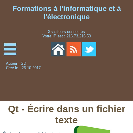
Formations à l'informatique et à
l'électronique
3 visiteurs connectés
Votre IP est : 216.73.216.53
Auteur : SD
Créé le : 26-10-2017
Qt - Écrire dans un fichier
texte