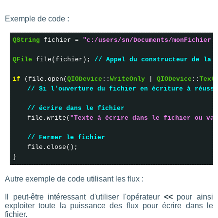
Exemple de code :
QString
fichier =
"c:/users/sn/Documents/monFichier.
QFile
file(fichier);
// Appel du constructeur de la 
if
(file.open(
QIODevice
::
WriteOnly
|
QIODevice
::
Text
// Si l'ouverture du fichier en écriture à réussi
// écrire dans le fichier
file.write(
"Texte à écrire dans le fichier ou var
// Fermer le fichier
file.close();
}
Autre exemple de code utilisant les flux :
Il peut-être intéressant d'utiliser l'opérateur
<<
pour ainsi
exploiter toute la puissance des flux pour écrire dans le
fichier.