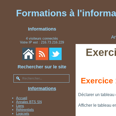
Formations à l'informat
Informations
Ar
4 visiteurs connectés
Votre IP est : 216.73.216.229
Exerc
Rechercher sur le site
Exercice 
Informations
Déclarer un tableau d
Accueil
Annales BTS SN
Afficher le tableau e
Liens
Référentiels
Logiciels