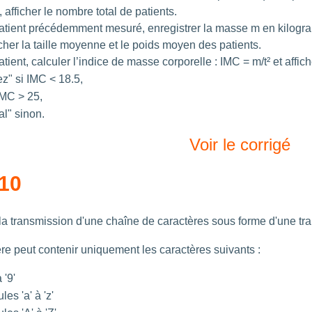
, afficher le nombre total de patients.
atient précédemment mesuré, enregistrer la masse m en kilogr
icher la taille moyenne et le poids moyen des patients.
ient, calculer l’indice de masse corporelle : IMC = m/t² et affich
z" si IMC < 18.5,
 IMC > 25,
l" sinon.
Voir le corrigé
 10
la transmission d'une chaîne de caractères sous forme d'une tra
re peut contenir uniquement les caractères suivants :
 '9'
es 'a' à 'z'