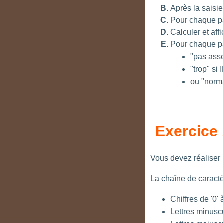
Après la saisie
Pour chaque p
Calculer et aff
Pour chaque pat
"pas asse
"trop" si
ou "norma
Exercice
Vous devez réaliser 
La chaîne de caractè
Chiffres de '0' à
Lettres minuscul