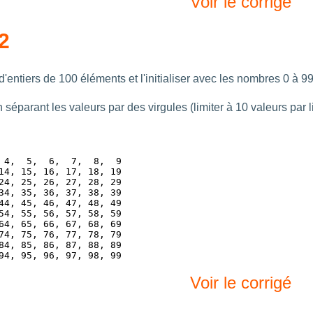
Voir le corrigé
2
'entiers de 100 éléments et l'initialiser avec les nombres 0 à 99 
n séparant les valeurs par des virgules (limiter à 10 valeurs par l
 4,  5,  6,  7,  8,  9

14, 15, 16, 17, 18, 19

24, 25, 26, 27, 28, 29

34, 35, 36, 37, 38, 39

44, 45, 46, 47, 48, 49

54, 55, 56, 57, 58, 59

64, 65, 66, 67, 68, 69

74, 75, 76, 77, 78, 79

84, 85, 86, 87, 88, 89

Voir le corrigé