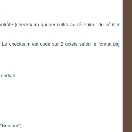
.
ontrôle (checksum) qui permettra au récepteur de vérifier
 Le checksum est codé sur 2 octets selon le format big
g endian
"Bonjour") :