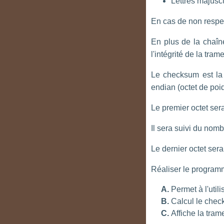
Lettres majuscu
En cas de non respect
En plus de la chaîne
l'intégrité de la tram
Le checksum est la 
endian (octet de poids
Le premier octet sera
Il sera suivi du nomb
Le dernier octet ser
Réaliser le programm
Permet à l'util
Calcul le che
Affiche la tram