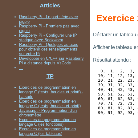
Articles
Exercice 
Raspberry Pi - Le port série avec
pigpio
Raspberry Pi - Premiers pas avec
pigpio
Déclarer un tableau d
Raspberry Pi - Configurer une IP
statique avec Bookworm
Raspberry Pi - Quelques astuces
Afficher le tableau e
pour obtenir des renseignements
sur votre Pi
Développer en C/C++ sur Raspberry
Résultat attendu :
Pi à distance depuis VsCode
...
   0,  1,  2,  3, 
TP
  10, 11, 12, 13, 
  20, 21, 22, 23, 
  30, 31, 32, 33, 
Exercices de programmation en
  40, 41, 42, 43, 
langage C (tests, boucles et printf) -
  50, 51, 52, 53, 
La suite
  60, 61, 62, 63, 
Exercices de programmation en
  70, 71, 72, 73, 
langage C (tests, boucles et printf)
  80, 81, 82, 83, 
Javascript - Programmation d'un
chronomètre
Exercices de programmation en
langage C (les fonctions)
Exercices de programmation en
langage C (les tableaux)