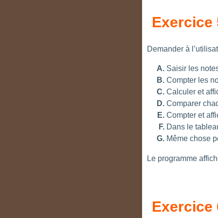
Exercice 
Demander à l’utilisat
Saisir les not
Compter les not
Calculer et af
Comparer chaqu
Compter et aff
Dans le tableau
Même chose pou
Le programme affiche
Exercice 