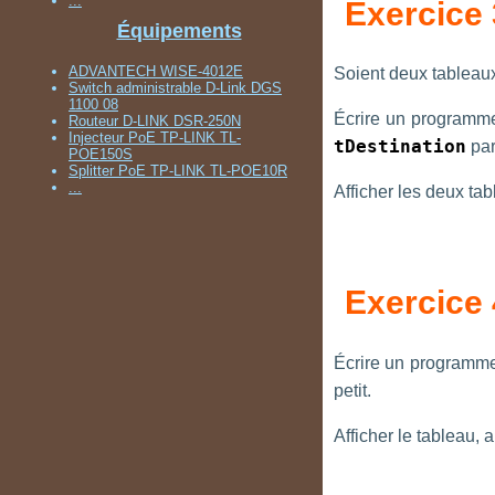
...
Exercice 
Équipements
ADVANTECH WISE-4012E
Soient deux tableau
Switch administrable D-Link DGS
1100 08
Écrire un programme
Routeur D-LINK DSR-250N
Injecteur PoE TP-LINK TL-
tDestination
par
POE150S
Splitter PoE TP-LINK TL-POE10R
...
Afficher les deux tab
Exercice 
Écrire un programme 
petit.
Afficher le tableau, 