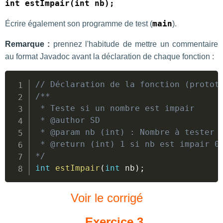
int estImpair(int nb);
Écrire également son programme de test (
main
).
Remarque :
prennez l'habitude de mettre un commentaire
au format Javadoc avant la déclaration de chaque fonction :
Сopier
// Déclaration de la fonction (protot
/**

 * Teste si un nombre est impair

 * @author SD

 * @param nb (int) : Nombre à tester

 * @return (int) 1 si nb est impair 0 
*/
int
estImpair
(
int
 nb
)
;
Voir le corrigé
Exercice 3