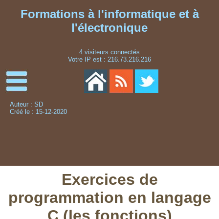
Formations à l'informatique et à
l'électronique
4 visiteurs connectés
Votre IP est : 216.73.216.216
Auteur : SD
Créé le : 15-12-2020
Exercices de
programmation en langage
C (les fonctions)