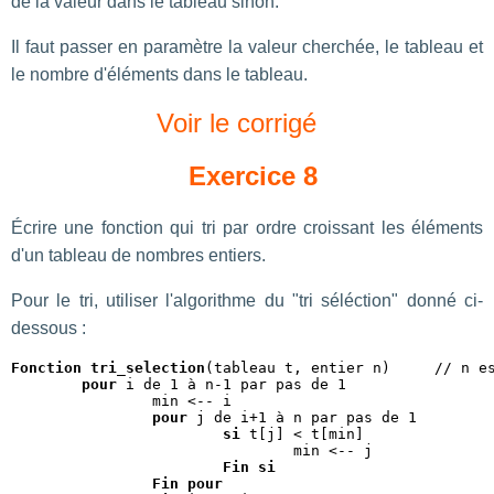
de la valeur dans le tableau sinon.
Il faut passer en paramètre la valeur cherchée, le tableau et
le nombre d'éléments dans le tableau.
Voir le corrigé
Exercice 8
Écrire une fonction qui tri par ordre croissant les éléments
d'un tableau de nombres entiers.
Pour le tri, utiliser l'algorithme du "tri séléction" donné ci-
dessous :
Fonction tri_selection
(tableau t, entier n)	// n est le nombre de cases

pour
 i de 1 à n-1 par pas de 1

		min <-- i

pour
 j de i+1 à n par pas de 1

si
 t[j] < t[min]

				min <-- j

Fin si
Fin pour