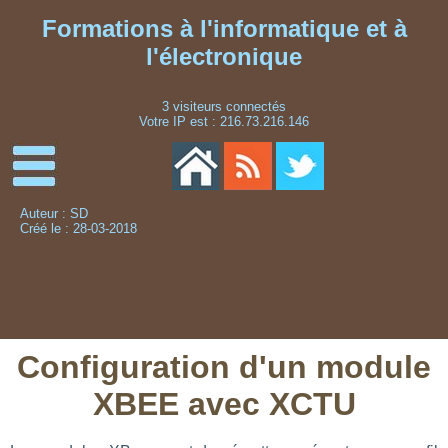
Formations à l'informatique et à
l'électronique
3 visiteurs connectés
Votre IP est : 216.73.216.146
Auteur : SD
Créé le : 28-03-2018
Configuration d'un module
XBEE avec XCTU