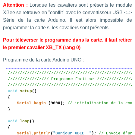
Attention :
Lorsque les cavaliers sont présents le module
XBee se retrouve en "conflit" avec le convertisseur USB <=>
Série de la carte Arduino. Il est alors impossible de
programmer la carte si les cavaliers sont présents.
Pour téléverser le programme dans la carte, il faut retirer
le premier cavalier XB_TX (rang 0)
Programme de la carte Arduino UNO :
////////////////////////////////////////////////////
///////////////// Programme Emetteur ///////////////
////////////////////////////////////////////////////
void
setup
()
{
Serial
.
begin
(9600);
// initialisation de la comm
}
void
loop
()
{
Serial
.
println
(
"Bonjour XBEE !"
);
// Envoie d’une