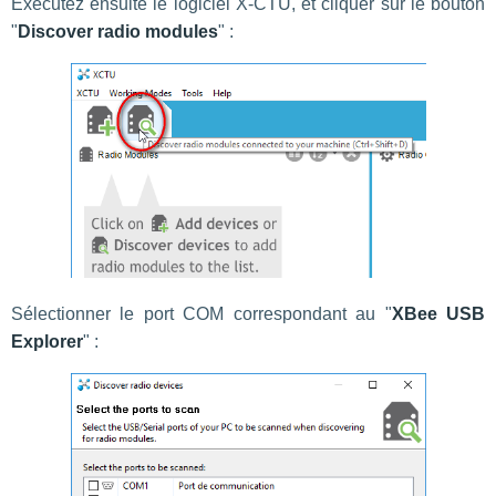
Exécutez ensuite le logiciel X-CTU, et cliquer sur le bouton
"
Discover radio modules
" :
Sélectionner le port COM correspondant au "
XBee USB
Explorer
" :