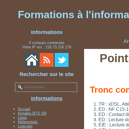
Formations à l'informat
Informations
Ar
3 visiteurs connectés
Votre IP est : 216.73.216.179
Point
Rechercher sur le site
Tronc c
Informations
TR : xDSL, Att
Accueil
ED : NF C15-100
Annales BTS SN
ED : Contact d
Liens
ED : Lecture d
Référentiels
EIE : Lecture 
Logiciels