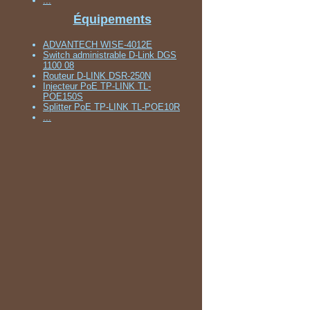
...
Équipements
ADVANTECH WISE-4012E
Switch administrable D-Link DGS
1100 08
Routeur D-LINK DSR-250N
Injecteur PoE TP-LINK TL-
POE150S
Splitter PoE TP-LINK TL-POE10R
...