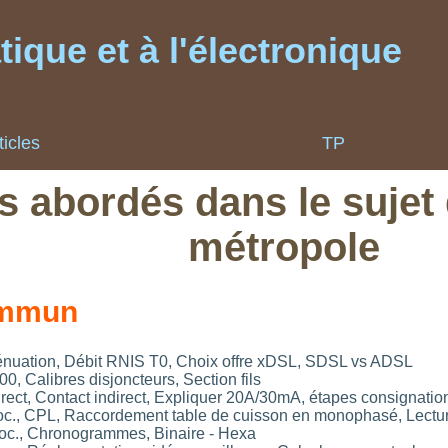
ique et à l'électronique
ticles
TP
s abordés dans le sujet 
métropole
ommun
énuation, Débit RNIS T0, Choix offre xDSL, SDSL vs ADSL
, Calibres disjoncteurs, Section fils
irect, Contact indirect, Expliquer 20A/30mA, étapes consignatio
oc., CPL, Raccordement table de cuisson en monophasé, Lectu
doc., Chronogrammes, Binaire - Hexa