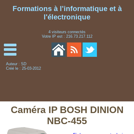
Formations à l'informatique et à
l'électronique
4 visiteurs connectés
Votre IP est : 216.73.217.112
Auteur : SD
Créé le : 25-03-2012
Caméra IP BOSH DINION
NBC-455