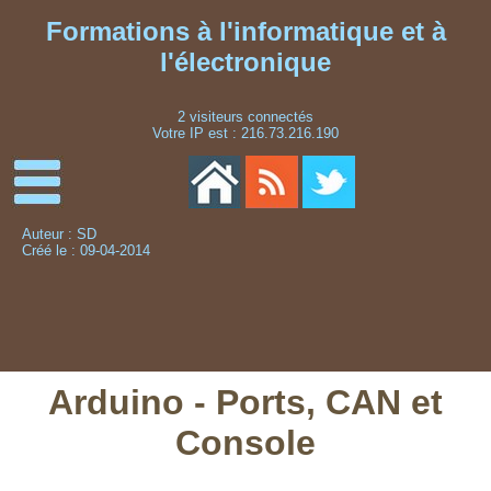
Formations à l'informatique et à
l'électronique
2 visiteurs connectés
Votre IP est : 216.73.216.190
Auteur : SD
Créé le : 09-04-2014
Arduino - Ports, CAN et
Console