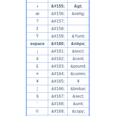
›
&#155;
&gt;
œ
&#156;
&oelig;
?
&#157;
ž
&#158;
Ÿ
&#159;
&Yuml;
espace
&#160;
&nbps;
¡
&#161;
&iexcl;
¢
&#162;
&cent;
£
&#163;
&pound;
¤
&#164;
&curren;
¥
&#165;
¥
¦
&#166;
&brvbar;
§
&#167;
&sect;
¨
&#168;
&uml;
©
&#169;
&copy;