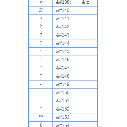
<
&#139;
&lt;
Œ
&#140;
?
&#141;
Ž
&#142;
?
&#143;
?
&#144;
‘
&#145;
’
&#146;
“
&#147;
”
&#148;
•
&#149;
–
&#150;
—
&#151;
˜
&#152;
™
&#153;
š
&#154;