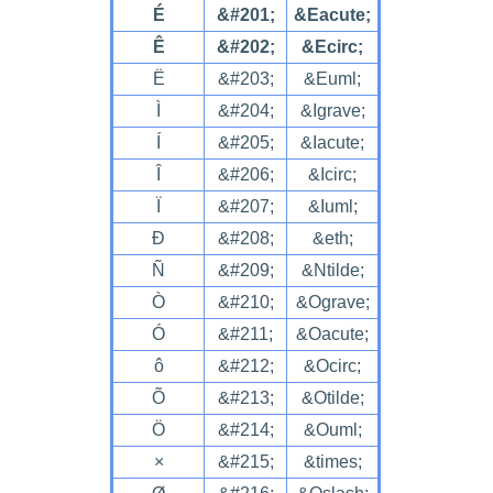
É
&#201;
&Eacute;
Ê
&#202;
&Ecirc;
Ë
&#203;
&Euml;
Ì
&#204;
&Igrave;
Í
&#205;
&Iacute;
Î
&#206;
&Icirc;
Ï
&#207;
&Iuml;
Ð
&#208;
&eth;
Ñ
&#209;
&Ntilde;
Ò
&#210;
&Ograve;
Ó
&#211;
&Oacute;
ô
&#212;
&Ocirc;
Õ
&#213;
&Otilde;
Ö
&#214;
&Ouml;
×
&#215;
&times;