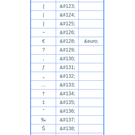
{
&#123;
|
&#124;
}
&#125;
~
&#126;
€
&#128;
&euro;
?
&#129;
‚
&#130;
ƒ
&#131;
„
&#132;
…
&#133;
†
&#134;
‡
&#135;
ˆ
&#136;
‰
&#137;
Š
&#138;