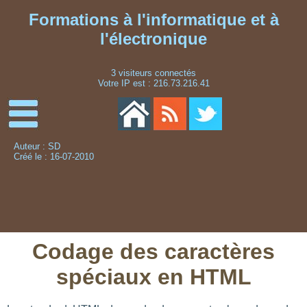
Formations à l'informatique et à
l'électronique
3 visiteurs connectés
Votre IP est : 216.73.216.41
Auteur : SD
Créé le : 16-07-2010
Codage des caractères
spéciaux en HTML