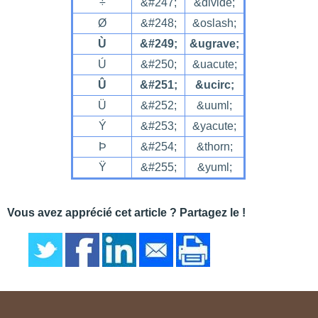
÷
&#247;
&divide;
Ø
&#248;
&oslash;
Ù
&#249;
&ugrave;
Ú
&#250;
&uacute;
Û
&#251;
&ucirc;
Ü
&#252;
&uuml;
Ý
&#253;
&yacute;
Þ
&#254;
&thorn;
Ÿ
&#255;
&yuml;
Vous avez apprécié cet article ? Partagez le !