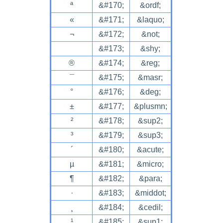
ª
&#170;
&ordf;
«
&#171;
&laquo;
¬
&#172;
&not;
&#173;
&shy;
®
&#174;
&reg;
¯
&#175;
&masr;
°
&#176;
&deg;
±
&#177;
&plusmn;
²
&#178;
&sup2;
³
&#179;
&sup3;
´
&#180;
&acute;
µ
&#181;
&micro;
¶
&#182;
&para;
·
&#183;
&middot;
¸
&#184;
&cedil;
¹
&#185;
&sup1;