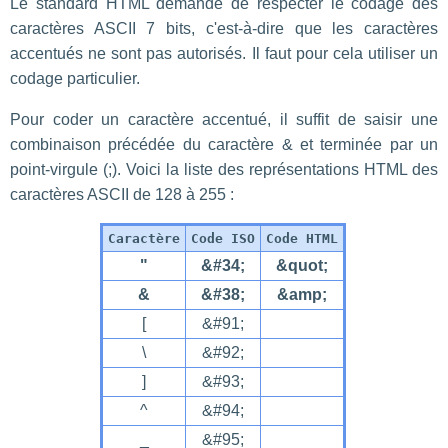
Le standard HTML demande de respecter le codage des
caractères ASCII 7 bits, c'est-à-dire que les caractères
accentués ne sont pas autorisés. Il faut pour cela utiliser un
codage particulier.
Pour coder un caractère accentué, il suffit de saisir une
combinaison précédée du caractère & et terminée par un
point-virgule (;). Voici la liste des représentations HTML des
caractères ASCII de 128 à 255 :
Caractère
Code ISO
Code HTML
"
&#34;
&quot;
&
&#38;
&amp;
[
&#91;
\
&#92;
]
&#93;
^
&#94;
_
&#95;