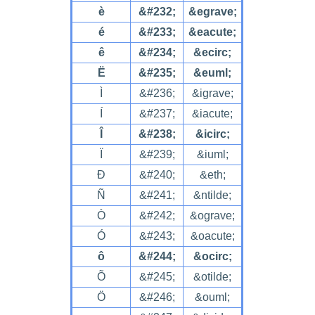
è
&#232;
&egrave;
é
&#233;
&eacute;
ê
&#234;
&ecirc;
Ë
&#235;
&euml;
Ì
&#236;
&igrave;
Í
&#237;
&iacute;
Î
&#238;
&icirc;
Ï
&#239;
&iuml;
Ð
&#240;
&eth;
Ñ
&#241;
&ntilde;
Ò
&#242;
&ograve;
Ó
&#243;
&oacute;
ô
&#244;
&ocirc;
Õ
&#245;
&otilde;
Ö
&#246;
&ouml;