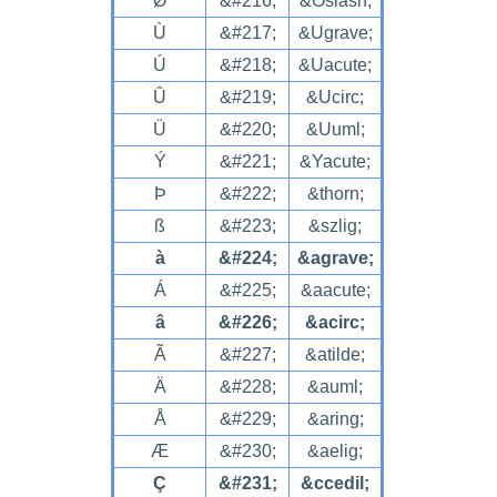
Ø
&#216;
&Oslash;
Ù
&#217;
&Ugrave;
Ú
&#218;
&Uacute;
Û
&#219;
&Ucirc;
Ü
&#220;
&Uuml;
Ý
&#221;
&Yacute;
Þ
&#222;
&thorn;
ß
&#223;
&szlig;
à
&#224;
&agrave;
Á
&#225;
&aacute;
â
&#226;
&acirc;
Ã
&#227;
&atilde;
Ä
&#228;
&auml;
Å
&#229;
&aring;
Æ
&#230;
&aelig;
Ç
&#231;
&ccedil;