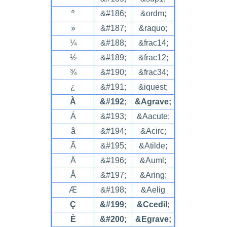
º
&#186;
&ordm;
»
&#187;
&raquo;
¼
&#188;
&frac14;
½
&#189;
&frac12;
¾
&#190;
&frac34;
¿
&#191;
&iquest;
À
&#192;
&Agrave;
Á
&#193;
&Aacute;
â
&#194;
&Acirc;
Ã
&#195;
&Atilde;
Ä
&#196;
&Auml;
Å
&#197;
&Aring;
Æ
&#198;
&Aelig
Ç
&#199;
&Ccedil;
È
&#200;
&Egrave;